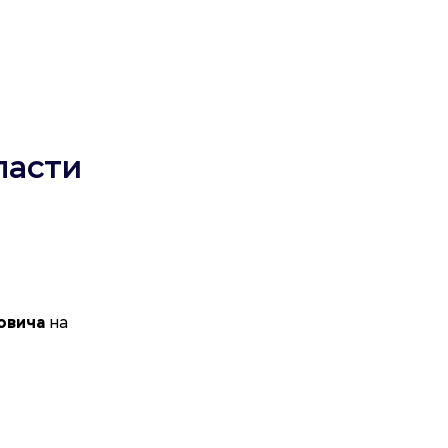
ласти
овича
на